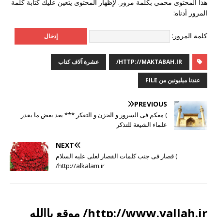
هذا المحتوى محمي بكلمة مرور. لإظهار المحتوى يتعين عليك كتابة كلمة
المرور أدناه:
كلمة المرور:
HTTP://MAKTABAH.IR/
عشرة آلاف کتاب
عندنا میلیونین من FILE
PREVIOUS
) معکم فی السرور و الحزن و التفکر *** یعد بعض ما یقدر
علماء الشیعة للتذکر
NEXT
) قصار فی جنب کلمات القصار لعلی علیه السلام
http://alkalam.ir/
http://www.yallah.ir/ موقع یاالله