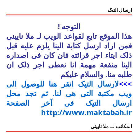
ارسال التیک
التوجه !
هذا الموقع تابع لقواعد الویب لـ ملا نایینی
فمن اراد ارسل کتابة الینا یلزم علیه قبل
ذلک ایتاء اجر قرائته فان کان فی اصداره
الینا منفعة مهمة انا نعطی اجر ذلک ان
طلبه منا. والسلام علیکم
>>>
لارسال التیک انقر هنا للوصول الی
ویب مکتبة التی هی لنا. ثم تجد محل
ارسال التیک فی آخر الصفحة
http://www.maktabah.ir
المکاتب لــ ملا نایینی