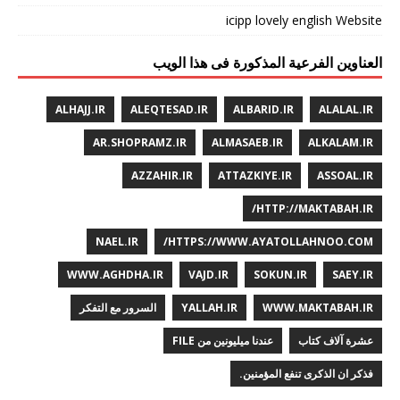
icipp lovely english Website
العناوین الفرعیة المذکورة فی هذا الویب
ALHAJJ.IR
ALEQTESAD.IR
ALBARID.IR
ALALAL.IR
AR.SHOPRAMZ.IR
ALMASAEB.IR
ALKALAM.IR
AZZAHIR.IR
ATTAZKIYE.IR
ASSOAL.IR
HTTP://MAKTABAH.IR/
NAEL.IR
HTTPS://WWW.AYATOLLAHNOO.COM/
WWW.AGHDHA.IR
VAJD.IR
SOKUN.IR
SAEY.IR
WWW.MAKTABAH.IR
YALLAH.IR
السرور مع التفکر
عشرة آلاف کتاب
عندنا میلیونین من FILE
فذکر ان الذکری تنفع المؤمنین.