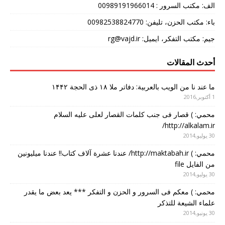
الف: مکتب السرور : 00989191966014
باء: مکتب الحزن، تلیفن: 00982538824770
جیم: مکتب التفکر، ایمیل: rg@vajd.ir
أحدث المقالات
ما عند نا من الویب بالعربیة: دفاتر ملا ۱۸ ذی الحجة ۱۴۴۲
1 أكتوبر,2016
محمي: ) قصار فی جنب کلمات القصار لعلی علیه السلام
http://alkalam.ir/
30 يوليو,2014
محمي: ) http://maktabah.ir/ عندنا عشرة آلاف کتاب!! عندنا میلیونین
من الفایل file
30 يوليو,2014
محمي: ) معکم فی السرور و الحزن و التفکر *** یعد بعض ما یقدر
علماء الشیعة للتذکر
30 يونيو,2014