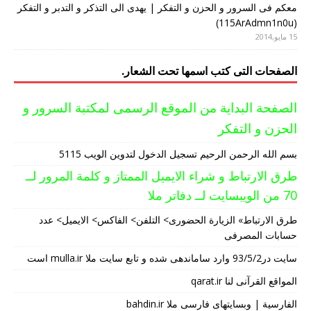
معکم فی السرور و الحزن و التفکر | یهدی الی التذکر و التدبر و التفکر
(115ArAdmn1n0u)
15 مايو,2014
الصفحات التی کتب اسمها تحت الشعار.
الصفحة البدایة من الموقع الرسمی لمکتبة السرور و
الحزن و التفکر
بسم الله الرحمن الرحیم تسجیل الدخول لتدوین الویب 5115
طرق الارتباط و شراء الایمیل الممتاز و کلمة المرور لــ
70 من الویبسایت لــ دفاتر ملا
طرق الارتباط» الزیارة الحضوری> التلفن> الفاکس> الایمیل> عدد
حسابات المصرفی
سایت در93/5/2 وارد ساماندهی شده و تابع سایت ملا mulla.ir است
المواقع القرآنی لنا qarat.ir
الفارسیة | وبسایتهای فارسی ملا bahdin.ir