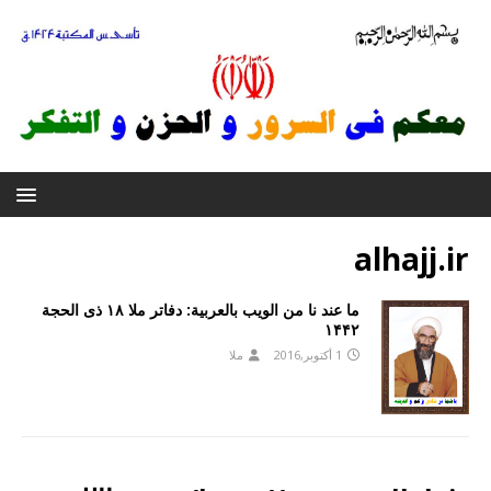
alhajj.ir
ما عند نا من الویب بالعربیة: دفاتر ملا ۱۸ ذی الحجة
۱۴۴۲
1 أكتوبر,2016
ملا