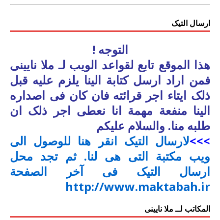
ارسال التیک
التوجه !
هذا الموقع تابع لقواعد الویب لـ ملا نایینی
فمن اراد ارسل کتابة الینا یلزم علیه قبل
ذلک ایتاء اجر قرائته فان کان فی اصداره
الینا منفعة مهمة انا نعطی اجر ذلک ان
طلبه منا. والسلام علیکم
>>>
لارسال التیک انقر هنا للوصول الی
ویب مکتبة التی هی لنا. ثم تجد محل
ارسال التیک فی آخر الصفحة
http://www.maktabah.ir
المکاتب لــ ملا نایینی