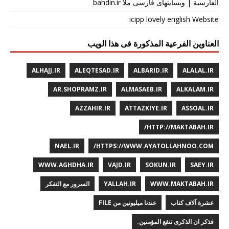
الفارسیة | وبسایتهای فارسی ملا bahdin.ir
icipp lovely english Website
العناوین الفرعیة المذکورة فی هذا الویب
ALHAJJ.IR
ALEQTESAD.IR
ALBARID.IR
ALALAL.IR
AR.SHOPRAMZ.IR
ALMASAEB.IR
ALKALAM.IR
AZZAHIR.IR
ATTAZKIYE.IR
ASSOAL.IR
HTTP://MAKTABAH.IR/
NAEL.IR
HTTPS://WWW.AYATOLLAHNOO.COM/
WWW.AGHDHA.IR
VAJD.IR
SOKUN.IR
SAEY.IR
WWW.MAKTABAH.IR
YALLAH.IR
السرور مع التفکر
عشرة آلاف کتاب
عندنا میلیونین من FILE
فذکر ان الذکری تنفع المؤمنین.