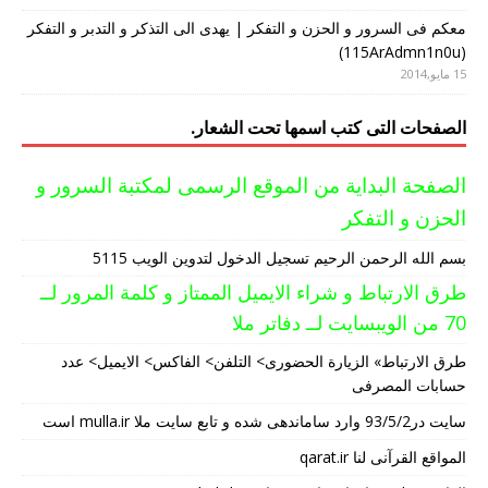
معکم فی السرور و الحزن و التفکر | یهدی الی التذکر و التدبر و التفکر
(115ArAdmn1n0u)
15 مايو,2014
الصفحات التی کتب اسمها تحت الشعار.
الصفحة البدایة من الموقع الرسمی لمکتبة السرور و
الحزن و التفکر
بسم الله الرحمن الرحیم تسجیل الدخول لتدوین الویب 5115
طرق الارتباط و شراء الایمیل الممتاز و کلمة المرور لــ
70 من الویبسایت لــ دفاتر ملا
طرق الارتباط» الزیارة الحضوری> التلفن> الفاکس> الایمیل> عدد
حسابات المصرفی
سایت در93/5/2 وارد ساماندهی شده و تابع سایت ملا mulla.ir است
المواقع القرآنی لنا qarat.ir