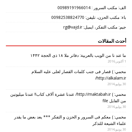
الف: مکتب السرور : 00989191966014
باء: مکتب الحزن، تلیفن: 00982538824770
جیم: مکتب التفکر، ایمیل: rg@vajd.ir
أحدث المقالات
ما عند نا من الویب بالعربیة: دفاتر ملا ۱۸ ذی الحجة ۱۴۴۲
1 أكتوبر,2016
محمي: ) قصار فی جنب کلمات القصار لعلی علیه السلام
http://alkalam.ir/
30 يوليو,2014
محمي: ) http://maktabah.ir/ عندنا عشرة آلاف کتاب!! عندنا میلیونین
من الفایل file
30 يوليو,2014
محمي: ) معکم فی السرور و الحزن و التفکر *** یعد بعض ما یقدر
علماء الشیعة للتذکر
30 يونيو,2014